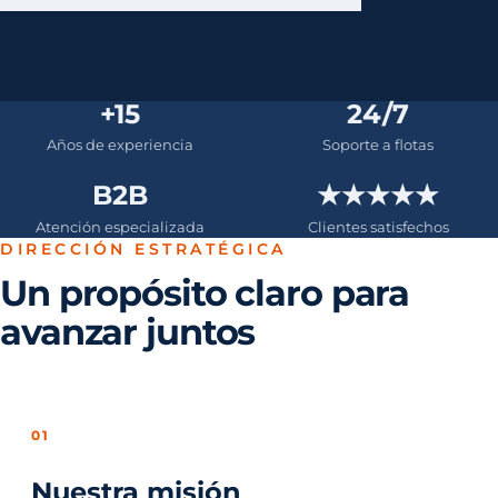
+15
24/7
Años de experiencia
Soporte a flotas
B2B
★★★★★
Atención especializada
Clientes satisfechos
DIRECCIÓN ESTRATÉGICA
Un propósito claro para
avanzar juntos
01
Nuestra misión