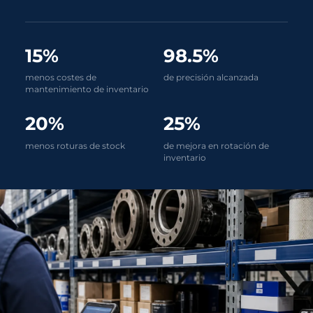
15%
98.5%
menos costes de
de precisión alcanzada
mantenimiento de inventario
20%
25%
menos roturas de stock
de mejora en rotación de
inventario