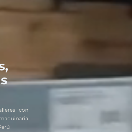
s,
os
alleres con
maquinaria
Perú