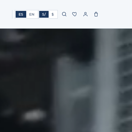
ES
EN
S/
$