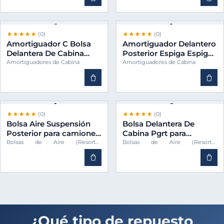
(0)
(0)
Amortiguador C Bolsa
Amortiguador Delantero
Delantera De Cabina
Posterior Espiga Espiga
Pgrt para camiones -
Cabina para camiones -
Amortiguadores de Cabina
Amortiguadores de Cabina
FIRESTONE 1870615
FIRESTONE 1397396
(0)
(0)
Bolsa Aire Suspensión
Bolsa Delantera De
Posterior para camiones
Cabina Pgrt para
-FIRESTONE 1726240
camiones -FIRESTONE
Bolsas de Aire (Resortes
Bolsas de Aire (Resortes
Neumáticos)
Neumáticos)
1802567
¿Qué tipo de repuesto