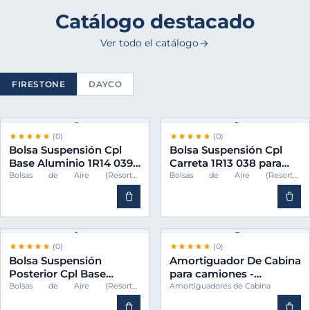
Catálogo destacado
Ver todo el catálogo
FIRESTONE
DAYCO
(0)
(0)
Bolsa Suspensión Cpl
Bolsa Suspensión Cpl
Base Aluminio 1R14 039
Carreta 1R13 038 para
para camiones -
camiones -FIRESTONE
Bolsas de Aire (Resortes
Bolsas de Aire (Resortes
Neumáticos)
Neumáticos)
FIRESTONE S4771
S3467
(0)
(0)
Bolsa Suspensión
Amortiguador De Cabina
Posterior Cpl Base
para camiones -
Aluminio para camiones
FIRESTONE 500357351
Bolsas de Aire (Resortes
Amortiguadores de Cabina
Neumáticos)
-FIRESTONE 6813200017