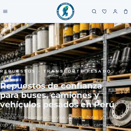
REPUESTOS · TRANSPORTE PESADO
Repuestos de confianza
para buses, camiones y
vehículos pesados en Perú
Gromar International Service conecta flotas y talleres
con repuestos certificados para buses, camiones y